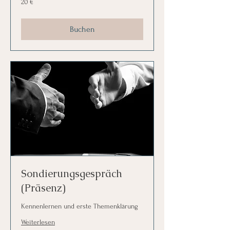
20 €
Euro
Buchen
Sondierungsgespräch
(Präsenz)
Kennenlernen und erste Themenklärung
Weiterlesen