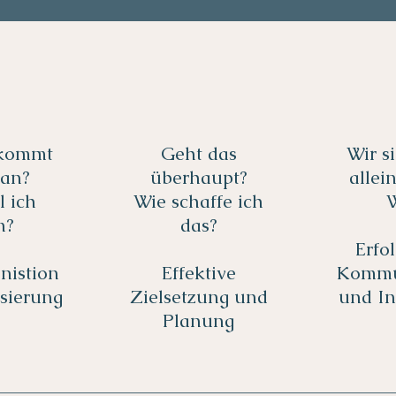
kommt
Geht das
Wir s
 an?
überhaupt?
allei
l ich
Wie schaffe ich
n?
das?
Erfo
nistion
Effektive
Kommu
sierung
Zielsetzung und
und In
Planung