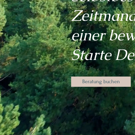
Zeitmana
einer be
Starte De
Beratung buchen