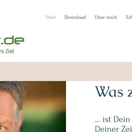
Start
Download
Über mich
Er
Was zä
... ist De
Deiner Zei