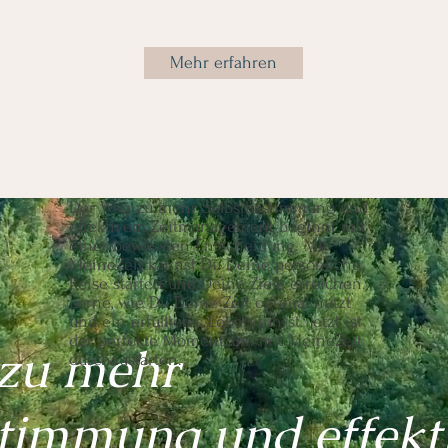
Mehr erfahren
Der Weg zu mehr Selbstbestimmung und
effektivem Zeitmanagement beginnt mit
einer bewussten Entscheidung. Mit
MeineZeit kannst Du Deine persönliche
Reise starten und Deine Ziele erreichen.
Lerne, wie Du Deine Zeit optimal nutzt
und ein erfüllteres Leben führst. Jetzt ist
der perfekte Moment, um mit MeineZeit
zu mehr
durchzustarten.
stimmung und effek