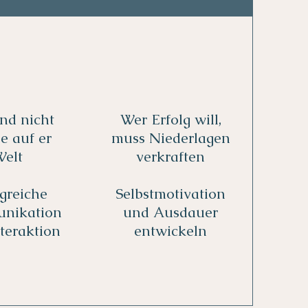
ind nicht
Wer Erfolg will,
ne auf er
muss Niederlagen
Welt
verkraften
lgreiche
Selbstmotivation
nikation
und Ausdauer
teraktion
entwickeln